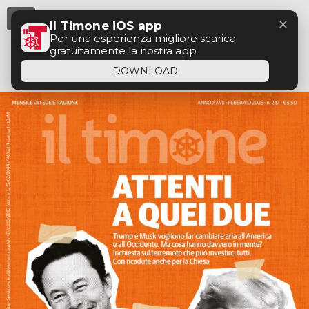
Menu
✕
Il Timone iOS app
Per una esperienza migliore scarica
gratuitamente la nostra app
DOWNLOAD