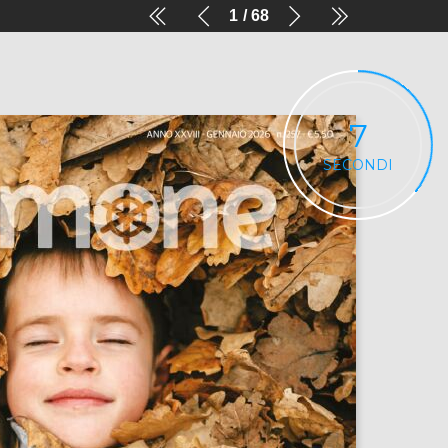
1
68
7
SECONDI